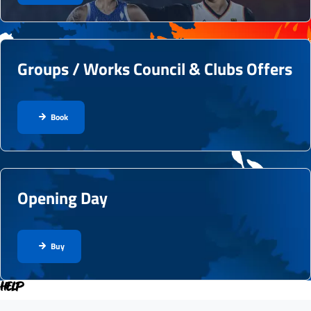
Groups / Works Council & Clubs Offers
Book
Opening Day
Buy
HELP
Accordéons