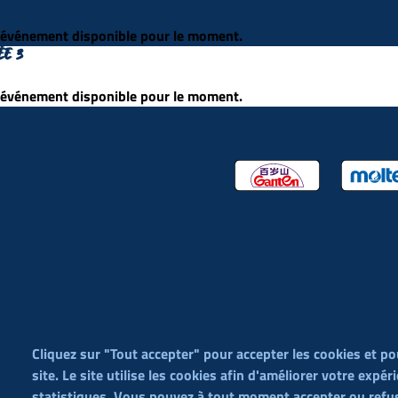
événement disponible pour le moment.
ÉE 3
événement disponible pour le moment.
éditorial (WYSIWYG)
Cliquez sur "Tout accepter" pour accepter les cookies et po
site. Le site utilise les cookies afin d'améliorer votre expér
Menu
Contact
Condit
statistiques. Vous pouvez à tout moment accepter ou refus