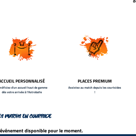
d
ACCUEIL PERSONNALISÉ
PLACES PREMIUM
néficiez d'un accueil haut de gamme
Assistez au match depuis les courtsides
dès votre arrivée à l'Astroballe
!
ES MATCHS EN COURTSIDE
événement disponible pour le moment.