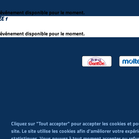
événement disponible pour le moment.
E 1
événement disponible pour le moment.
éditorial (WYSIWYG)
Cliquez sur "Tout accepter" pour accepter les cookies et po
site. Le site utilise les cookies afin d'améliorer votre expér
Menu
Contact
Condit
statistiques. Vous pouvez à tout moment accepter ou refus