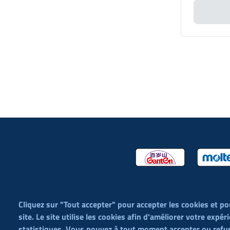
Cliquez sur "Tout accepter" pour accepter les cookies et po
site. Le site utilise les cookies afin d'améliorer votre expér
éditorial (WYSIWYG)
statistiques. Vous pouvez à tout moment accepter ou refus