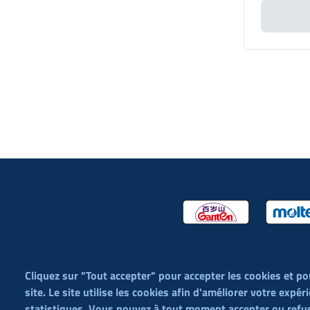
Cliquez sur "Tout accepter" pour accepter les cookies et po
site. Le site utilise les cookies afin d'améliorer votre expér
éditorial (WYSIWYG)
statistiques. Vous pouvez à tout moment accepter ou refus